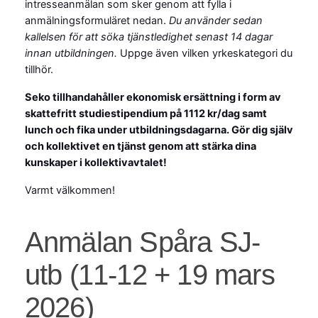
intresseanmälan som sker genom att fylla i
anmälningsformuläret nedan.
Du använder sedan
kallelsen för att söka tjänstledighet senast 14 dagar
innan utbildningen.
Uppge även vilken yrkeskategori du
tillhör.
Seko tillhandahåller ekonomisk ersättning i form av
skattefritt studiestipendium på 1112 kr/dag samt
lunch och fika under utbildningsdagarna. Gör dig själv
och kollektivet en tjänst genom att stärka dina
kunskaper i kollektivavtalet!
Varmt välkommen!
Anmälan
Anmälan Spåra SJ-
Spåra
utb (11-12 + 19 mars
SJ-
2026)
utb