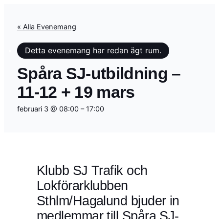
« Alla Evenemang
Detta evenemang har redan ägt rum.
Spåra SJ-utbildning –
11-12 + 19 mars
februari 3 @ 08:00
–
17:00
Klubb SJ Trafik och
Lokförarklubben
Sthlm/Hagalund bjuder in
medlemmar till Spåra SJ-