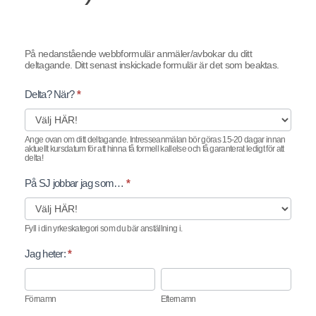
(11-
12
På nedanstående webbformulär anmäler/avbokar du ditt
deltagande. Ditt senast inskickade formulär är det som beaktas.
+
19
Delta? När?
*
mars
Ange ovan om ditt deltagande. Intresseanmälan bör göras 15-20 dagar innan
2026)
aktuellt kursdatum för att hinna få formell kallelse och få garanterat ledigt för att
delta!
På SJ jobbar jag som…
*
Fyll i din yrkeskategori som du bär anställning i.
Jag heter:
*
Förnamn
Efternamn
Förnamn
Efternamn