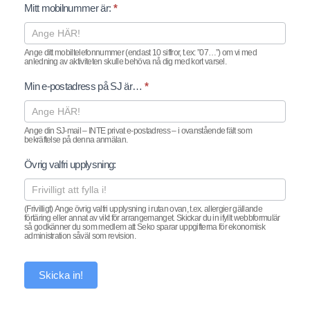
Mitt mobilnummer är:
*
Ange ditt mobiltelefonnummer (endast 10 siffror, t.ex: ”07…”) om vi med
anledning av aktiviteten skulle behöva nå dig med kort varsel.
Min e-postadress på SJ är…
*
Ange din SJ-mail – INTE privat e-postadress – i ovanstående fält som
bekräftelse på denna anmälan.
Övrig valfri upplysning:
(Frivilligt) Ange övrig valfri upplysning i rutan ovan, t.ex. allergier gällande
förtäring eller annat av vikt för arrangemanget. Skickar du in ifyllt webbformulär
så godkänner du som medlem att Seko sparar uppgifterna för ekonomisk
administration såväl som revision.
Skicka in!