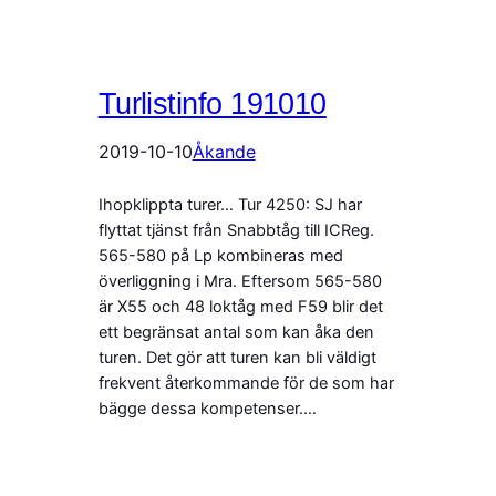
Turlistinfo 191010
2019-10-10
Åkande
Ihopklippta turer… Tur 4250: SJ har
flyttat tjänst från Snabbtåg till ICReg.
565-580 på Lp kombineras med
överliggning i Mra. Eftersom 565-580
är X55 och 48 loktåg med F59 blir det
ett begränsat antal som kan åka den
turen. Det gör att turen kan bli väldigt
frekvent återkommande för de som har
bägge dessa kompetenser.…