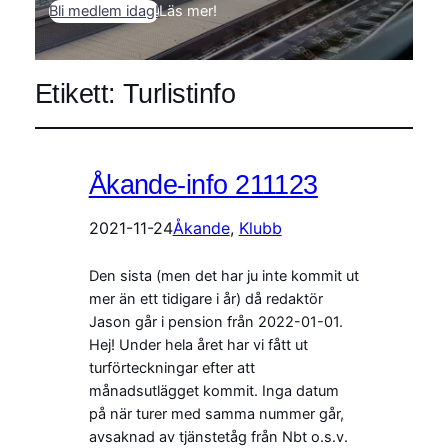
Bli medlem idag!
Läs mer!
Etikett:
Turlistinfo
Åkande-info 211123
2021-11-24
Åkande
, 
Klubb
Den sista (men det har ju inte kommit ut
mer än ett tidigare i år) då redaktör
Jason går i pension från 2022-01-01.
Hej! Under hela året har vi fått ut
turförteckningar efter att
månadsutlägget kommit. Inga datum
på när turer med samma nummer går,
avsaknad av tjänstetåg från Nbt o.s.v.