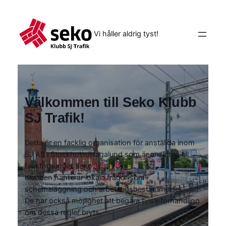
Vi håller aldrig tyst!
Välkommen till Seko Klubb
SJ Trafik!
Detta är en facklig organisation för anställda inom
SJ AB i Stockholm/Hagalund som är anslutna till
fackförbundet Seko.
Klubben hanterar lokala frågor som
schemaläggning och arbetstidsbestämmelser.
De har också möjlighet att begära tvisteförhandling
om dessa regler bryts.