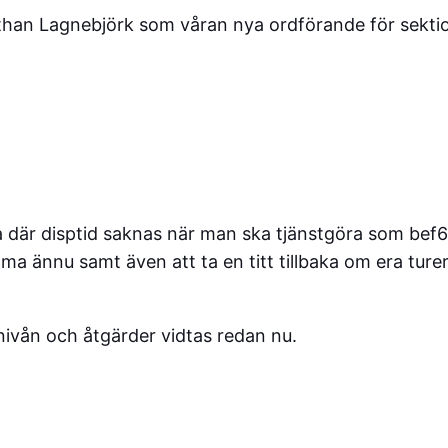
athan Lagnebjörk som våran nya ordförande för sekti
a där disptid saknas när man ska tjänstgöra som bef6/p
ännu samt även att ta en titt tillbaka om era turer
vån och åtgärder vidtas redan nu.