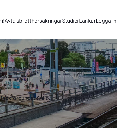
m!
Avtalsbrott
Försäkringar
Studier
Länkar
Logga in
l fackförbundet Seko.