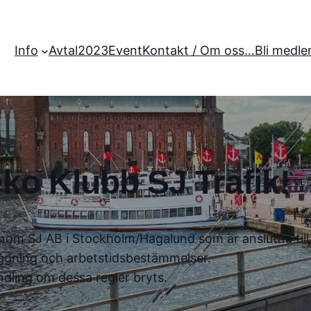
Info
Avtal2023
Event
Kontakt / Om oss…
Bli medle
ko Klubb SJ Trafik!
a inom SJ AB i Stockholm/Hagalund som är anslutna til
ggning och arbetstidsbestämmelser.
ndling om dessa regler bryts.