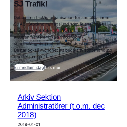
SJ Trafik!
Detta är en facklig organisation för anställda inom
SJ AB i Stockholm/Hagalund som är anslutna till
fackförbundet Seko.
Klubben hanterar lokala frågor som
schemaläggning och arbetstidsbestämmelser.
De har också möjlighet att begära tvisteförhandling
om dessa regler bryts.
Bli medlem idag!
Läs mer!
Arkiv Sektion
Administratörer (t.o.m. dec
2018)
2019-01-01