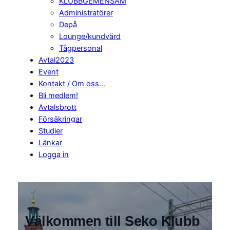
KLUBBGEMENSAM
Administratörer
Depå
Lounge/kundvärd
Tågpersonal
Avtal2023
Event
Kontakt / Om oss…
Bli medlem!
Avtalsbrott
Försäkringar
Studier
Länkar
Logga in
Välkommen till Seko Klubb