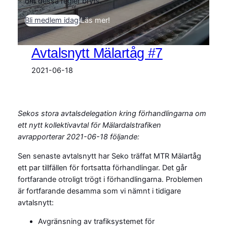
om dessa regler bryts.
Bli medlem idag!
Läs mer!
Avtalsnytt Mälartåg #7
2021-06-18
Sekos stora avtalsdelegation kring förhandlingarna om
ett nytt kollektivavtal för Mälardalstrafiken
avrapporterar 2021-06-18 följande:
Sen senaste avtalsnytt har Seko träffat MTR Mälartåg
ett par tillfällen för fortsatta förhandlingar. Det går
fortfarande otroligt trögt i förhandlingarna. Problemen
är fortfarande desamma som vi nämnt i tidigare
avtalsnytt:
Avgränsning av trafiksystemet för