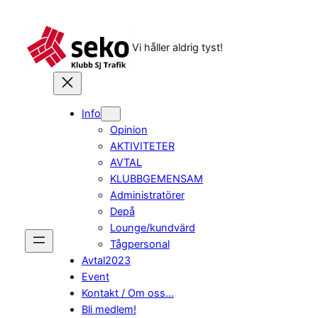
Hoppa
till
innehåll
Vi håller aldrig tyst!
Info
Opinion
AKTIVITETER
AVTAL
KLUBBGEMENSAM
Administratörer
Depå
Lounge/kundvärd
Tågpersonal
Avtal2023
Event
Kontakt / Om oss…
Bli medlem!