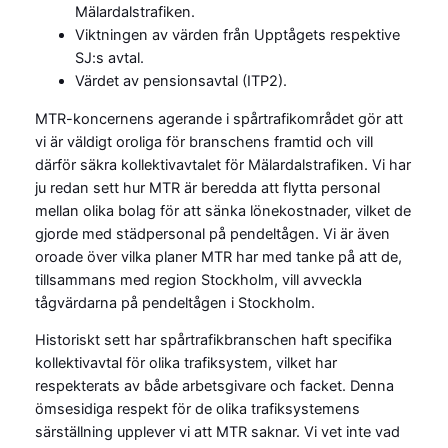
Mälardalstrafiken.
Viktningen av värden från Upptågets respektive
SJ:s avtal.
Värdet av pensionsavtal (ITP2).
MTR-koncernens agerande i spårtrafikområdet gör att
vi är väldigt oroliga för branschens framtid och vill
därför säkra kollektivavtalet för Mälardalstrafiken. Vi har
ju redan sett hur MTR är beredda att flytta personal
mellan olika bolag för att sänka lönekostnader, vilket de
gjorde med städpersonal på pendeltågen. Vi är även
oroade över vilka planer MTR har med tanke på att de,
tillsammans med region Stockholm, vill avveckla
tågvärdarna på pendeltågen i Stockholm.
Historiskt sett har spårtrafikbranschen haft specifika
kollektivavtal för olika trafiksystem, vilket har
respekterats av både arbetsgivare och facket. Denna
ömsesidiga respekt för de olika trafiksystemens
särställning upplever vi att MTR saknar. Vi vet inte vad