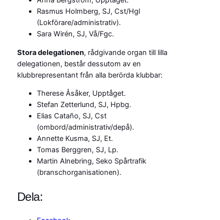
Anna Bergström, Upptåget.
Rasmus Holmberg, SJ, Cst/Hgl
(Lokförare/administrativ).
Sara Wirén, SJ, Vå/Fgc.
Stora delegationen
, rådgivande organ till lilla
delegationen, består dessutom av en
klubbrepresentant från alla berörda klubbar:
Therese Åsåker, Upptåget.
Stefan Zetterlund, SJ, Hpbg.
Elias Cataño, SJ, Cst
(ombord/administrativ/depå).
Annette Kusma, SJ, Et.
Tomas Berggren, SJ, Lp.
Martin Alnebring, Seko Spårtrafik
(branschorganisationen).
Dela: