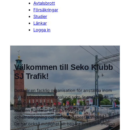
Avtalsbrott
Försäkringar
Studier
Länkar
Logga in
Välkommen till Seko Klubb
SJ Trafik!
Detta är en facklig organisation för anställda inom
SJ AB i Stockholm/Hagalund som är anslutna till
fackförbundet Seko.
Klubben hanterar lokala frågor som
schemaläggning och arbetstidsbestämmelser.
De har också möjlighet att begära tvisteförhandling