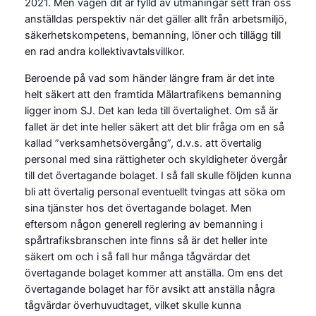
2021. Men vägen dit är fylld av utmaningar sett från oss
anställdas perspektiv när det gäller allt från arbetsmiljö,
säkerhetskompetens, bemanning, löner och tillägg till
en rad andra kollektivavtalsvillkor.
Beroende på vad som händer längre fram är det inte
helt säkert att den framtida Mälartrafikens bemanning
ligger inom SJ. Det kan leda till övertalighet. Om så är
fallet är det inte heller säkert att det blir fråga om en så
kallad ”verksamhetsövergång”, d.v.s. att övertalig
personal med sina rättigheter och skyldigheter övergår
till det övertagande bolaget. I så fall skulle följden kunna
bli att övertalig personal eventuellt tvingas att söka om
sina tjänster hos det övertagande bolaget. Men
eftersom någon generell reglering av bemanning i
spårtrafiksbranschen inte finns så är det heller inte
säkert om och i så fall hur många tågvärdar det
övertagande bolaget kommer att anställa. Om ens det
övertagande bolaget har för avsikt att anställa några
tågvärdar överhuvudtaget, vilket skulle kunna