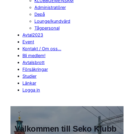
KLUBBGEMENSAM
Administratörer
Depå
Lounge/kundvärd
Tågpersonal
Avtal2023
Event
Kontakt / Om oss…
Bli medlem!
Avtalsbrott
Försäkringar
Studier
Länkar
Logga in
Välkommen till Seko Klubb