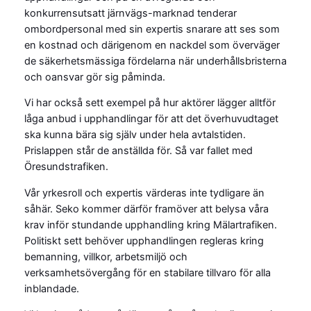
konkurrensutsatt järnvägs-marknad tenderar
ombordpersonal med sin expertis snarare att ses som
en kostnad och därigenom en nackdel som överväger
de säkerhetsmässiga fördelarna när underhållsbristerna
och oansvar gör sig påminda.
Vi har också sett exempel på hur aktörer lägger alltför
låga anbud i upphandlingar för att det överhuvudtaget
ska kunna bära sig själv under hela avtalstiden.
Prislappen står de anställda för. Så var fallet med
Öresundstrafiken.
Vår yrkesroll och expertis värderas inte tydligare än
såhär. Seko kommer därför framöver att belysa våra
krav inför stundande upphandling kring Mälartrafiken.
Politiskt sett behöver upphandlingen regleras kring
bemanning, villkor, arbetsmiljö och
verksamhetsövergång för en stabilare tillvaro för alla
inblandade.