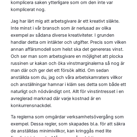
komplicera saken ytterligare som om den inte var
komplicerat nog.
Jag har lärt mig att arbetsgivare är ett kreativt släkte.
Inte minst i vår bransch som är nerlusad av olika
exempel av sådana diverse kreativiteter. I grunden
handlar detta om intäkter och utgifter. Precis som vilken
annan affärsmodell som helst ska det genereras vinst.
Och ser man som arbetsgivare en möjlighet att plocka
russinen ur kakan och öka vinstmarginalerna så nog är
man där och ger det ett försök alltid. Om sedan
anställda som du, jag och våra arbetskamraters villkor
och anställningar hamnar i kläm ses detta som både ett
naturligt och nödvändigt ont. Allt för vinstintresset i en
avreglerad marknad där varje kostnad är en
konkurrensnackdel.
Ta reglerna som omgärdar verksamhetsövergång som
exempel. Dessa regler, som skapades bl.a. för att säkra
de anställdas minimivillkor, kan kringgås med lite