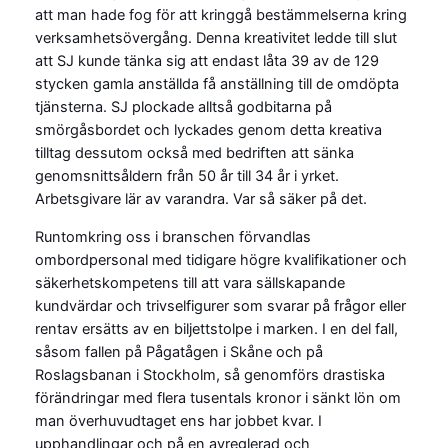
att man hade fog för att kringgå bestämmelserna kring
verksamhetsövergång. Denna kreativitet ledde till slut
att SJ kunde tänka sig att endast låta 39 av de 129
stycken gamla anställda få anställning till de omdöpta
tjänsterna. SJ plockade alltså godbitarna på
smörgåsbordet och lyckades genom detta kreativa
tilltag dessutom också med bedriften att sänka
genomsnittsåldern från 50 år till 34 år i yrket.
Arbetsgivare lär av varandra. Var så säker på det.
Runtomkring oss i branschen förvandlas
ombordpersonal med tidigare högre kvalifikationer och
säkerhetskompetens till att vara sällskapande
kundvärdar och trivselfigurer som svarar på frågor eller
rentav ersätts av en biljettstolpe i marken. I en del fall,
såsom fallen på Pågatågen i Skåne och på
Roslagsbanan i Stockholm, så genomförs drastiska
förändringar med flera tusentals kronor i sänkt lön om
man överhuvudtaget ens har jobbet kvar. I
upphandlingar och på en avreglerad och