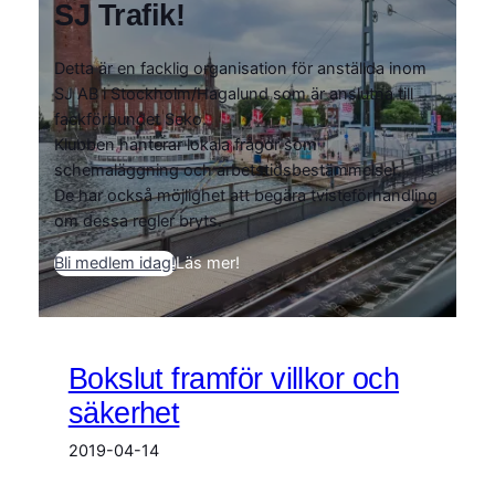
SJ Trafik!
Detta är en facklig organisation för anställda inom
SJ AB i Stockholm/Hagalund som är anslutna till
fackförbundet Seko.
Klubben hanterar lokala frågor som
schemaläggning och arbetstidsbestämmelser.
De har också möjlighet att begära tvisteförhandling
om dessa regler bryts.
Bli medlem idag!
Läs mer!
Bokslut framför villkor och
säkerhet
2019-04-14