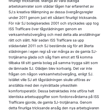
finurligt tricksande. Många av våra duktiga
arbetskamrater som städar tågen har erfarenhet av
SJ:s kreativa tillämpning av dessa övergångsregler
under 2011 genom just ett sådant finurligt tricksande.
För när SJ bolagiserades 2001 och styckades upp tog
ISS Trafficare över tågstädningen genom en
verksamhetsövergång och med detta alla anställningar
rätt och slätt. När sedan ISS Trafficare sa upp
städavtalet 2011 och SJ bestämde sig för att återta
städningen i egen regi så var många av de gamla SJ-
trotjänarna glada och såg fram emot att få komma
tillbaka till sitt gamla bolag på samma trygga sätt som
de lämnade SJ. Glädjen blev kortvarig. Det var inte
frågan om någon verksamhetsövergång, enligt SJ.
Istället ville SJ att tågstädningen skulle utföras av
anställda med den nyinrättade yrkestiteln
komfortoperatör. Dessa betraktades inte utföra helt
identiska arbetsuppgifter som fordonsvårdarna på ISS
Trafficare gjorde, de gamla SJ-trotjänarna. Genom
detta finurliga tricksande ansåg den nya arbetsgivaren