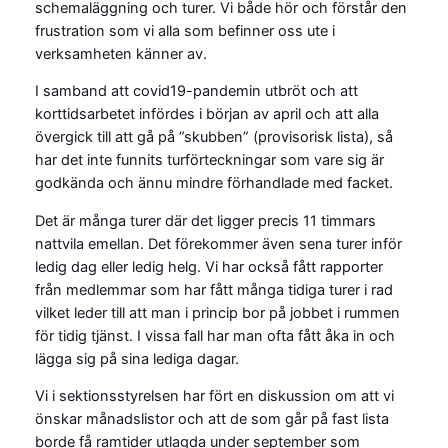
schemaläggning och turer. Vi både hör och förstår den
frustration som vi alla som befinner oss ute i
verksamheten känner av.
I samband att covid19-pandemin utbröt och att
korttidsarbetet infördes i början av april och att alla
övergick till att gå på ”skubben” (provisorisk lista), så
har det inte funnits turförteckningar som vare sig är
godkända och ännu mindre förhandlade med facket.
Det är många turer där det ligger precis 11 timmars
nattvila emellan. Det förekommer även sena turer inför
ledig dag eller ledig helg. Vi har också fått rapporter
från medlemmar som har fått många tidiga turer i rad
vilket leder till att man i princip bor på jobbet i rummen
för tidig tjänst. I vissa fall har man ofta fått åka in och
lägga sig på sina lediga dagar.
Vi i sektionsstyrelsen har fört en diskussion om att vi
önskar månadslistor och att de som går på fast lista
borde få ramtider utlagda under september som