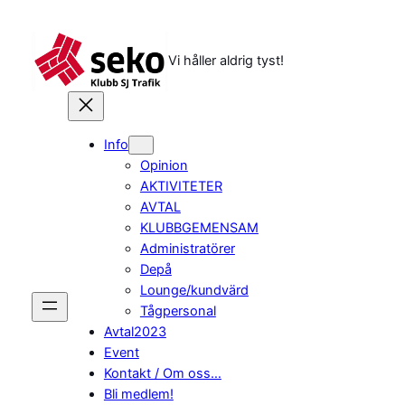
Hoppa
till
innehåll
Vi håller aldrig tyst!
Info
Opinion
AKTIVITETER
AVTAL
KLUBBGEMENSAM
Administratörer
Depå
Lounge/kundvärd
Tågpersonal
Avtal2023
Event
Kontakt / Om oss…
Bli medlem!