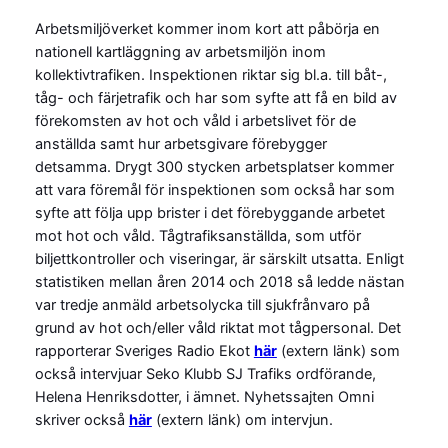
Arbetsmiljöverket kommer inom kort att påbörja en
nationell kartläggning av arbetsmiljön inom
kollektivtrafiken. Inspektionen riktar sig bl.a. till båt-,
tåg- och färjetrafik och har som syfte att få en bild av
förekomsten av hot och våld i arbetslivet för de
anställda samt hur arbetsgivare förebygger
detsamma. Drygt 300 stycken arbetsplatser kommer
att vara föremål för inspektionen som också har som
syfte att följa upp brister i det förebyggande arbetet
mot hot och våld. Tågtrafiksanställda, som utför
biljettkontroller och viseringar, är särskilt utsatta. Enligt
statistiken mellan åren 2014 och 2018 så ledde nästan
var tredje anmäld arbetsolycka till sjukfrånvaro på
grund av hot och/eller våld riktat mot tågpersonal. Det
rapporterar Sveriges Radio Ekot
här
(extern länk) som
också intervjuar Seko Klubb SJ Trafiks ordförande,
Helena Henriksdotter, i ämnet. Nyhetssajten Omni
skriver också
här
(extern länk) om intervjun.