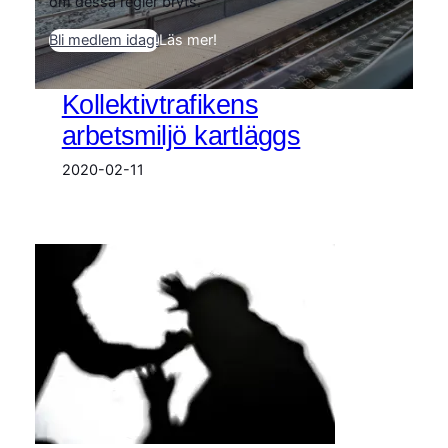
om dessa regler bryts.
Bli medlem idag!
Läs mer!
Kollektivtrafikens
arbetsmiljö kartläggs
2020-02-11