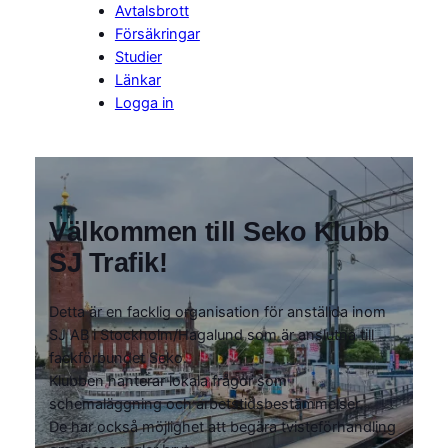
Avtalsbrott
Försäkringar
Studier
Länkar
Logga in
Välkommen till Seko Klubb
SJ Trafik!
Detta är en facklig organisation för anställda inom
SJ AB i Stockholm/Hagalund som är anslutna till
fackförbundet Seko.
Klubben hanterar lokala frågor som
schemaläggning och arbetstidsbestämmelser.
De har också möjlighet att begära tvisteförhandling