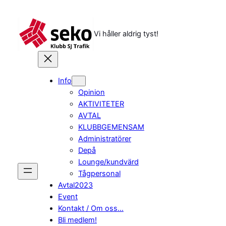
Hoppa
till
innehåll
Vi håller aldrig tyst!
Info
Opinion
AKTIVITETER
AVTAL
KLUBBGEMENSAM
Administratörer
Depå
Lounge/kundvärd
Tågpersonal
Avtal2023
Event
Kontakt / Om oss…
Bli medlem!