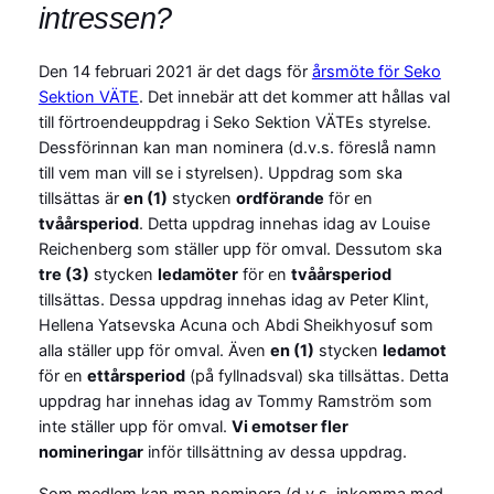
intressen?
Den 14 februari 2021 är det dags för
årsmöte för Seko
Sektion VÄTE
. Det innebär att det kommer att hållas val
till förtroendeuppdrag i Seko Sektion VÄTEs styrelse.
Dessförinnan kan man nominera (d.v.s. föreslå namn
till vem man vill se i styrelsen). Uppdrag som ska
tillsättas är
en (1)
stycken
ordförande
för en
tvåårsperiod
. Detta uppdrag innehas idag av Louise
Reichenberg som ställer upp för omval. Dessutom ska
tre (3)
stycken
ledamöter
för en
tvåårsperiod
tillsättas. Dessa uppdrag innehas idag av Peter Klint,
Hellena Yatsevska Acuna och Abdi Sheikhyosuf som
alla ställer upp för omval. Även
en (1)
stycken
ledamot
för en
ettårsperiod
(på fyllnadsval) ska tillsättas. Detta
uppdrag har innehas idag av Tommy Ramström som
inte ställer upp för omval.
Vi emotser fler
nomineringar
inför tillsättning av dessa uppdrag.
Som medlem kan man nominera (d.v.s. inkomma med