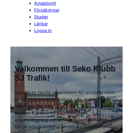
Avtalsbrott
Försäkringar
Studier
Länkar
Logga in
Välkommen till Seko Klubb
SJ Trafik!
Detta är en facklig organisation för anställda inom
SJ AB i Stockholm/Hagalund som är anslutna till
fackförbundet Seko.
Klubben hanterar lokala frågor som
schemaläggning och arbetstidsbestämmelser.
De har också möjlighet att begära tvisteförhandling