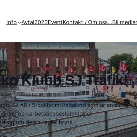
Info
Avtal2023
Event
Kontakt / Om oss…
Bli medle
ko Klubb SJ Trafik!
a inom SJ AB i Stockholm/Hagalund som är anslutna til
ggning och arbetstidsbestämmelser.
ndling om dessa regler bryts.