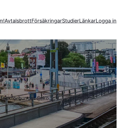
m!
Avtalsbrott
Försäkringar
Studier
Länkar
Logga in
l fackförbundet Seko.