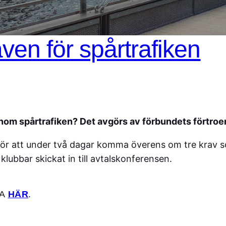
ven för spårtrafiken
e inom spårtrafiken? Det avgörs av förbundets förtro
för att under två dagar komma överens om tre krav s
klubbar skickat in till avtalskonferensen.
DA
HÄR
.