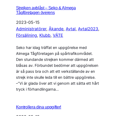
Strejken avblåst – Seko & Almega
Tågföretagen överens
2023-05-15
Administratörer
, 
Åkande
, 
Avtal
, 
Avtal2023
, 
Försäljning
, 
Klubb
, 
VÄTE
Seko har idag träffat en uppgörelse med
Almega Tågföretagen på spårtrafikområdet.
Den stundande strejken kommer därmed att
blåsas av. Förbundet bedömer att uppgörelsen
är så pass bra och att ett verkställande av en
strejk inte skulle leda till en bättre uppgörelse.
–”Vi är glada över att vi genom att sätta ett hårt
tryck i förhandlingarna…
Kontrollera dina uppgifter!