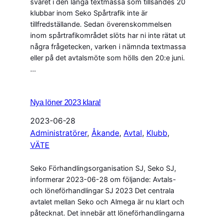
svaret i den långa textmassa som tillsändes 20
klubbar inom Seko Spårtrafik inte är
tillfredställande. Sedan överenskommelsen
inom spårtrafikområdet slöts har ni inte rätat ut
några frågetecken, varken i nämnda textmassa
eller på det avtalsmöte som hölls den 20:e juni.
…
Nya löner 2023 klara!
2023-06-28
Administratörer
, 
Åkande
, 
Avtal
, 
Klubb
, 
VÄTE
Seko Förhandlingsorganisation SJ, Seko SJ,
informerar 2023-06-28 om följande: Avtals-
och löneförhandlingar SJ 2023 Det centrala
avtalet mellan Seko och Almega är nu klart och
påtecknat. Det innebär att löneförhandlingarna