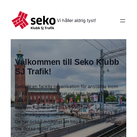
Vi håller aldrig tyst!
Välkommen till Seko Klubb
SJ Trafik!
Detta är en facklig organisation för anställda inom
SJ AB i Stockholm/Hagalund som är anslutna till
fackförbundet Seko.
Klubben hanterar lokala frågor som
schemaläggning och arbetstidsbestämmelser.
De har också möjlighet att begära tvisteförhandling
om dessa regler bryts.