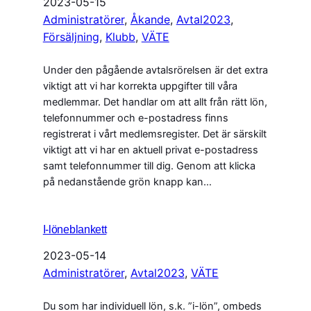
2023-05-15
Administratörer
, 
Åkande
, 
Avtal2023
, 
Försäljning
, 
Klubb
, 
VÄTE
Under den pågående avtalsrörelsen är det extra
viktigt att vi har korrekta uppgifter till våra
medlemmar. Det handlar om att allt från rätt lön,
telefonnummer och e-postadress finns
registrerat i vårt medlemsregister. Det är särskilt
viktigt att vi har en aktuell privat e-postadress
samt telefonnummer till dig. Genom att klicka
på nedanstående grön knapp kan…
I-löneblankett
2023-05-14
Administratörer
, 
Avtal2023
, 
VÄTE
Du som har individuell lön, s.k. ”i-lön”, ombeds