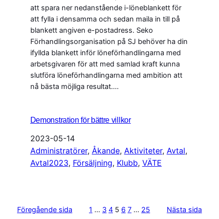
att spara ner nedanstående i-löneblankett för
att fylla i densamma och sedan maila in till på
blankett angiven e-postadress. Seko
Förhandlingsorganisation på SJ behöver ha din
ifyllda blankett inför löneförhandlingarna med
arbetsgivaren för att med samlad kraft kunna
slutföra löneförhandlingarna med ambition att
nå bästa möjliga resultat.…
Demonstration för bättre villkor
2023-05-14
Administratörer
, 
Åkande
, 
Aktiviteter
, 
Avtal
, 
Avtal2023
, 
Försäljning
, 
Klubb
, 
VÄTE
Föregående sida
1
…
3
4
5
6
7
…
25
Nästa sida