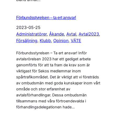
Förbundsstyrelsen – ta ert ansvar!
2023-05-25
Administratörer
, 
Åkande
, 
Avtal
, 
Avtal2023
, 
Försäljning
, 
Klubb
, 
Opinion
, 
VÄTE
Förbundsstyrelsen – Ta ert ansvar! Inför
avtalsrörelsen 2023 har ett gediget arbete
genomförts för att ta fram de krav som är
viktigast för Sekos medlemmar inom
spårtrafikområdet. Det är viktigt att vi företräds
av ombudsmän med goda kunskaper inom vårt
område och stor erfarenhet av
avtalsförhandlingar. Dessa ombudsmän
tillsammans med våra förtroendevalda i
förhandlingsdelegationen hade…