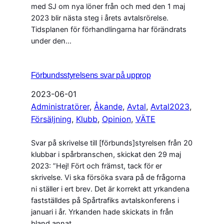
med SJ om nya löner från och med den 1 maj
2023 blir nästa steg i årets avtalsrörelse.
Tidsplanen för förhandlingarna har förändrats
under den…
Förbundsstyrelsens svar på upprop
2023-06-01
Administratörer
, 
Åkande
, 
Avtal
, 
Avtal2023
, 
Försäljning
, 
Klubb
, 
Opinion
, 
VÄTE
Svar på skrivelse till [förbunds]styrelsen från 20
klubbar i spårbranschen, skickat den 29 maj
2023: ”Hej! Fört och främst, tack för er
skrivelse. Vi ska försöka svara på de frågorna
ni ställer i ert brev. Det är korrekt att yrkandena
fastställdes på Spårtrafiks avtalskonferens i
januari i år. Yrkanden hade skickats in från
bland annat…