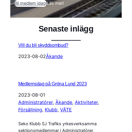
Bli medlem idag!
Läs mer!
Senaste inlägg
Vill du bli skyddsombud?
2023-08-02
Åkande
Medlemsdag på Gröna Lund 2023
2023-08-01
Administratörer
, 
Åkande
, 
Aktiviteter
, 
Försäljning
, 
Klubb
, 
VÄTE
Seko Klubb SJ Trafiks yrkesverksamma
sektionsmedlemmar i Administratörer,