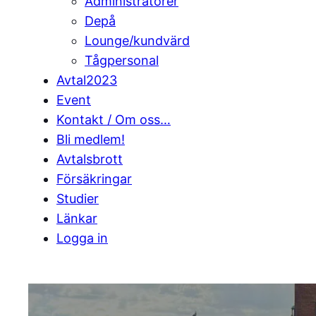
Administratörer
Depå
Lounge/kundvärd
Tågpersonal
Avtal2023
Event
Kontakt / Om oss…
Bli medlem!
Avtalsbrott
Försäkringar
Studier
Länkar
Logga in