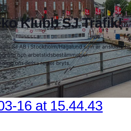
ko Klubb SJ Trafik!
a inom SJ AB i Stockholm/Hagalund som är anslutna til
ggning och arbetstidsbestämmelser.
ndling om dessa regler bryts.
3-16 at 15.44.43