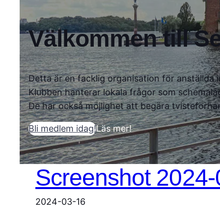
Välkommen till Se
Detta är en facklig organisation för anställd
Klubben hanterar lokala frågor som schemalä
De har också möjlighet att begära tvisteförha
Bli medlem idag!
Läs mer!
Screenshot 2024-0
2024-03-16