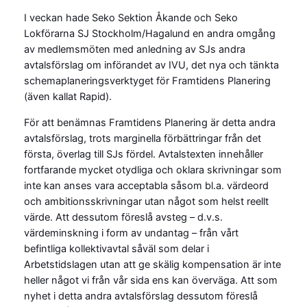
I veckan hade Seko Sektion Åkande och Seko
Lokförarna SJ Stockholm/Hagalund en andra omgång
av medlemsmöten med anledning av SJs andra
avtalsförslag om införandet av IVU, det nya och tänkta
schemaplaneringsverktyget för Framtidens Planering
(även kallat Rapid).
För att benämnas Framtidens Planering är detta andra
avtalsförslag, trots marginella förbättringar från det
första, överlag till SJs fördel. Avtalstexten innehåller
fortfarande mycket otydliga och oklara skrivningar som
inte kan anses vara acceptabla såsom bl.a. värdeord
och ambitionsskrivningar utan något som helst reellt
värde. Att dessutom föreslå avsteg – d.v.s.
värdeminskning i form av undantag – från vårt
befintliga kollektivavtal såväl som delar i
Arbetstidslagen utan att ge skälig kompensation är inte
heller något vi från vår sida ens kan överväga. Att som
nyhet i detta andra avtalsförslag dessutom föreslå