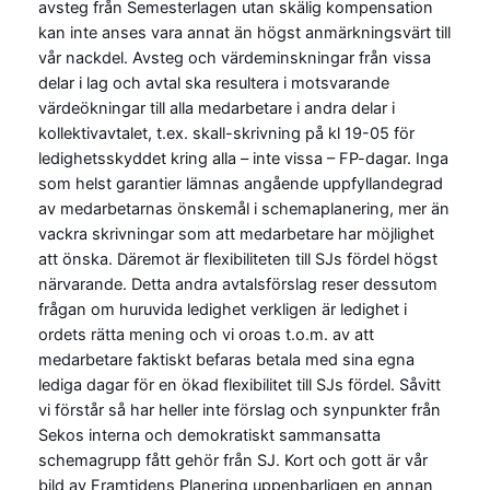
avsteg från Semesterlagen utan skälig kompensation
kan inte anses vara annat än högst anmärkningsvärt till
vår nackdel. Avsteg och värdeminskningar från vissa
delar i lag och avtal ska resultera i motsvarande
värdeökningar till alla medarbetare i andra delar i
kollektivavtalet, t.ex. skall-skrivning på kl 19-05 för
ledighetsskyddet kring alla – inte vissa – FP-dagar. Inga
som helst garantier lämnas angående uppfyllandegrad
av medarbetarnas önskemål i schemaplanering, mer än
vackra skrivningar som att medarbetare har möjlighet
att önska. Däremot är flexibiliteten till SJs fördel högst
närvarande. Detta andra avtalsförslag reser dessutom
frågan om huruvida ledighet verkligen är ledighet i
ordets rätta mening och vi oroas t.o.m. av att
medarbetare faktiskt befaras betala med sina egna
lediga dagar för en ökad flexibilitet till SJs fördel. Såvitt
vi förstår så har heller inte förslag och synpunkter från
Sekos interna och demokratiskt sammansatta
schemagrupp fått gehör från SJ. Kort och gott är vår
bild av Framtidens Planering uppenbarligen en annan