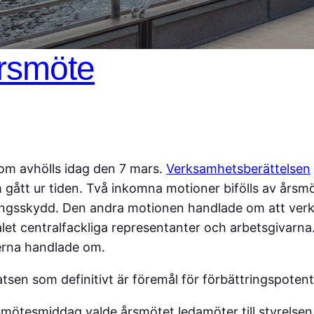
årsmöte
som avhölls idag den 7 mars.
Verksamhetsberättelsen
gått ur tiden. Två inkomna motioner bifölls av års
ningsskydd. Den andra motionen handlade om att ver
talet centralfackliga representanter och arbetsgiva
nerna handlade om.
en som definitivt är föremål för förbättringspotentia
mötesmiddag valde årsmötet ledamöter till styrelsen