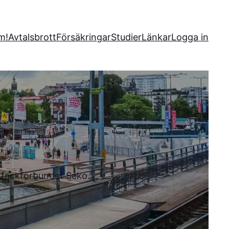
m!
Avtalsbrott
Försäkringar
Studier
Länkar
Logga in
l fackförbundet Seko.