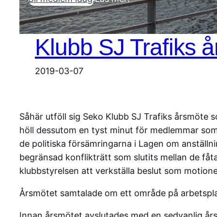
Klubb SJ Trafiks 
2019-03-07
Såhär utföll sig Seko Klubb SJ Trafiks årsmöte 
höll dessutom en tyst minut för medlemmar som 
de politiska försämringarna i Lagen om anställ
begränsad konflikträtt som slutits mellan de få
klubbstyrelsen att verkställa beslut som motio
Årsmötet samtalade om ett område på arbetsplats
Innan årsmötet avslutades med en sedvanlig års