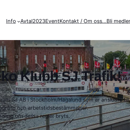
Info
Avtal2023
Event
Kontakt / Om oss…
Bli medle
ko Klubb SJ Trafik!
a inom SJ AB i Stockholm/Hagalund som är anslutna til
ggning och arbetstidsbestämmelser.
ndling om dessa regler bryts.