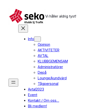
Hoppa
till
innehåll
Vi håller aldrig tyst!
Info
Opinion
AKTIVITETER
AVTAL
KLUBBGEMENSAM
Administratörer
Depå
Lounge/kundvärd
Tågpersonal
Avtal2023
Event
Kontakt / Om oss…
Bli medlem!