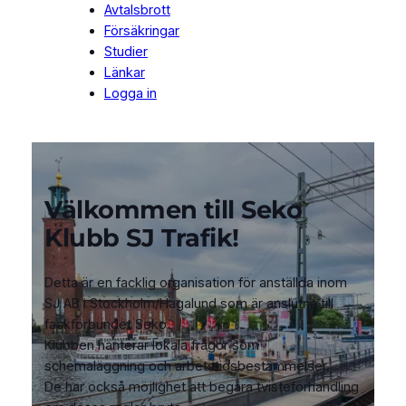
Avtalsbrott
Försäkringar
Studier
Länkar
Logga in
Välkommen till Seko
Klubb SJ Trafik!
Detta är en facklig organisation för anställda inom
SJ AB i Stockholm/Hagalund som är anslutna till
fackförbundet Seko.
Klubben hanterar lokala frågor som
schemaläggning och arbetstidsbestämmelser.
De har också möjlighet att begära tvisteförhandling