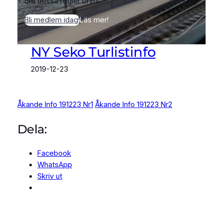
om dessa regler bryts.
Bli medlem idag!
Läs mer!
NY Seko Turlistinfo
2019-12-23
Åkande Info 191223 Nr1
Åkande Info 191223 Nr2
Dela:
Facebook
WhatsApp
Skriv ut